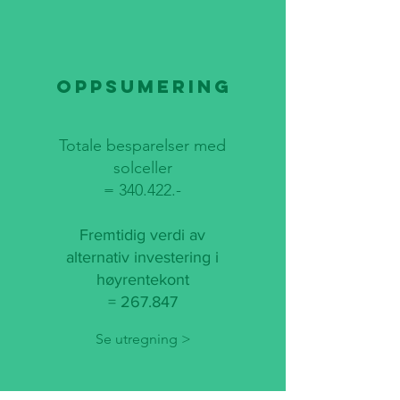
Oppsumering
Totale besparelser med
solceller
= 340.422.-
Fremtidig verdi av
alternativ investering i
høyrentekont
= 267.847
Se utregning >