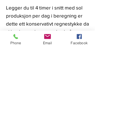
Legger du til 4 timer i snitt med sol
produksjon per dag i beregning er
dette ett konservativt regnestykke da
vi har lange dager med sol på
sommeren og fordeler med kaldere
Phone
Email
Facebook
temperaturer enn i feks land som
Spania (solceller er mer effektive i
kalde temperaturer).
Ved å installere solcellepaneler kan
du oppnå en betydelig besparelse
på strømregningen, redusere din
miljøpåvirkning og øke boligens
verdi. Sammenlignet med å sette
pengene i en høyrentekonto, gir
investering i solcellepaneler en