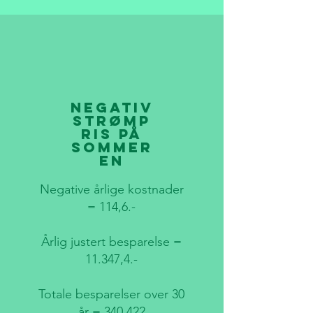
Negativ
strømp
ris på
sommer
en
Negative årlige kostnader
= 114,6.-
Årlig justert besparelse =
11.347,4.-
Totale besparelser over 30
år = 340.422