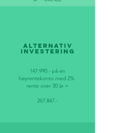
Alternativ
investering
147.990.- på en
høyrentekonto med 2%
rente over 30 år =
267.847.-