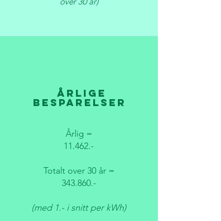
over 30 år)
Årlige
besparelser
Årlig =
11.462.-
Totalt over 30 år =
343.860.-
(med 1.- i snitt per kWh)