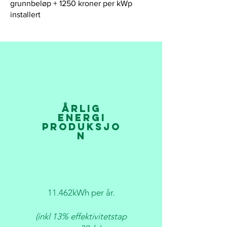
grunnbeløp + 1250 kroner per kWp
installert
årlig
energi
produksjo
n
11.462kWh per år.
(inkl 13% effektivitetstap